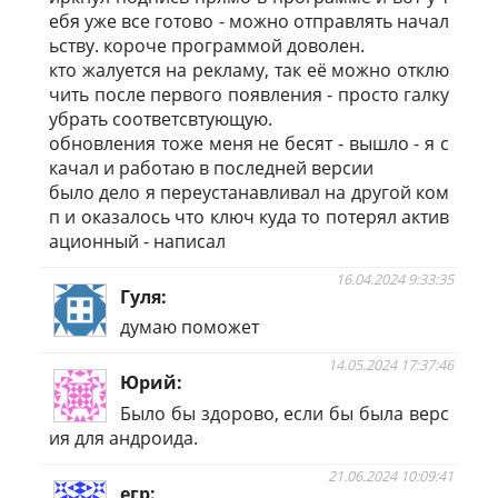
ебя уже все готово - можно отправлять начал
ьству. короче программой доволен.
кто жалуется на рекламу, так её можно отклю
чить после первого появления - просто галку
убрать соответсвтующую.
обновления тоже меня не бесят - вышло - я с
качал и работаю в последней версии
было дело я переустанавливал на другой ком
п и оказалось что ключ куда то потерял актив
ационный - написал
16.04.2024 9:33:35
Гуля
думаю поможет
14.05.2024 17:37:46
Юрий
Было бы здорово, если бы была верс
ия для андроида.
21.06.2024 10:09:41
егр