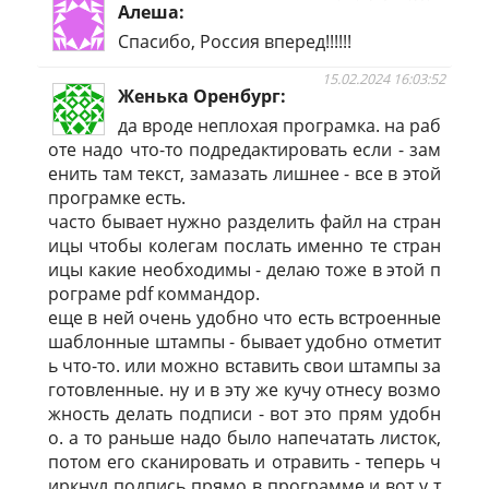
Алеша
Спасибо, Россия вперед!!!!!!
15.02.2024 16:03:52
Женька Оренбург
да вроде неплохая програмка. на раб
оте надо что-то подредактировать если - зам
енить там текст, замазать лишнее - все в этой
програмке есть.
часто бывает нужно разделить файл на стран
ицы чтобы колегам послать именно те стран
ицы какие необходимы - делаю тоже в этой п
рограме pdf коммандор.
еще в ней очень удобно что есть встроенные
шаблонные штампы - бывает удобно отметит
ь что-то. или можно вставить свои штампы за
готовленные. ну и в эту же кучу отнесу возмо
жность делать подписи - вот это прям удобн
о. а то раньше надо было напечатать листок,
потом его сканировать и отравить - теперь ч
иркнул подпись прямо в программе и вот у т